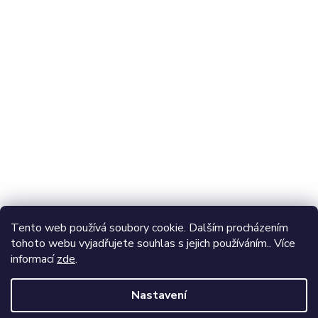
Odebírat newsletter
Vložte svůj e-mail a my vám budeme zasílat informace o
nových produktech na našem e-shopu.
E-mail
Vložením e-mailu souhlasíte s
podmínkami ochrany
Tento web používá soubory cookie. Dalším procházením
osobních údajů
tohoto webu vyjadřujete souhlas s jejich používáním.. Více
informací
zde
.
Přihlásit se
Nastavení