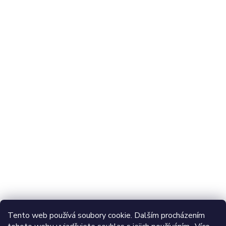
@adventerfishing
Najdete nás také na:
Odebírat newsletter
Vložte svůj e-mail a my vám budeme zasílat informace o
nových produktech na našem e-shopu.
E-mail
Vložením e-mailu souhlasíte s
podmínkami ochrany
Tento web používá soubory cookie. Dalším procházením
osobních údajů