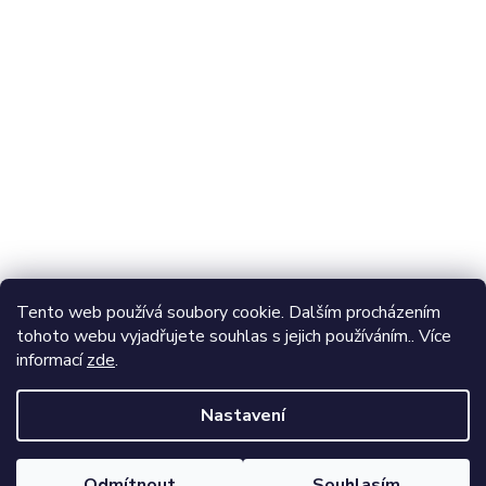
Odebírat newsletter
Vložte svůj e-mail a my vám budeme zasílat informace o
nových produktech na našem e-shopu.
E-mail
Vložením e-mailu souhlasíte s
podmínkami ochrany
Tento web používá soubory cookie. Dalším procházením
osobních údajů
tohoto webu vyjadřujete souhlas s jejich používáním.. Více
informací
zde
.
Přihlásit se
Nastavení
Vytvořil Shoptet
Odmítnout
Souhlasím