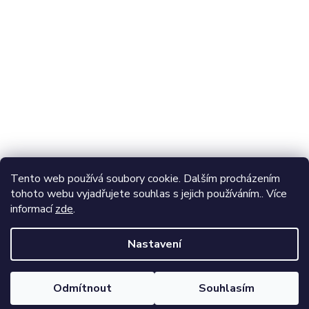
Odebírat newsletter
Vložte svůj e-mail a my vám budeme zasílat informace o
nových produktech na našem e-shopu.
E-mail
Vložením e-mailu souhlasíte s
podmínkami ochrany
Tento web používá soubory cookie. Dalším procházením
osobních údajů
tohoto webu vyjadřujete souhlas s jejich používáním.. Více
informací
zde
.
Přihlásit se
Nastavení
Vytvořil Shoptet
Odmítnout
Souhlasím
Copyright 2026
Adventer
. Všechna práva vyhrazena.
Nakupte kvalitní Membránové oblečení