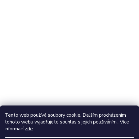
Najdete nás také na:
Odebírat newsletter
Vložte svůj e-mail a my vám budeme zasílat informace o
nových produktech na našem e-shopu.
E-mail
Vložením e-mailu souhlasíte s
podmínkami ochrany
Tento web používá soubory cookie. Dalším procházením
osobních údajů
tohoto webu vyjadřujete souhlas s jejich používáním.. Více
informací
zde
.
Přihlásit se