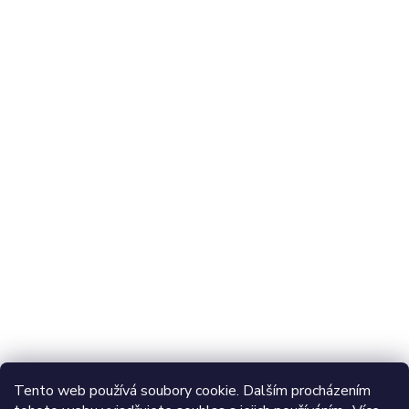
@adventerfishing
Najdete nás také na:
Odebírat newsletter
Vložte svůj e-mail a my vám budeme zasílat informace o
nových produktech na našem e-shopu.
E-mail
Vložením e-mailu souhlasíte s
podmínkami ochrany
Tento web používá soubory cookie. Dalším procházením
osobních údajů