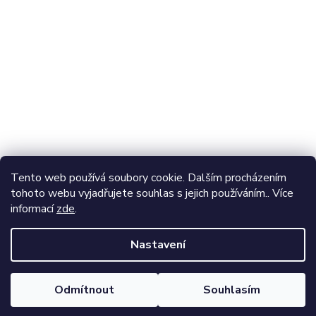
Odebírat newsletter
Vložte svůj e-mail a my vám budeme zasílat informace o
nových produktech na našem e-shopu.
E-mail
Vložením e-mailu souhlasíte s
podmínkami ochrany
Tento web používá soubory cookie. Dalším procházením
osobních údajů
tohoto webu vyjadřujete souhlas s jejich používáním.. Více
informací
zde
.
Přihlásit se
Nastavení
Vytvořil Shoptet
Odmítnout
Souhlasím
Copyright 2026
Adventer
. Všechna práva vyhrazena.
Nakupte kvalitní Membránové oblečení