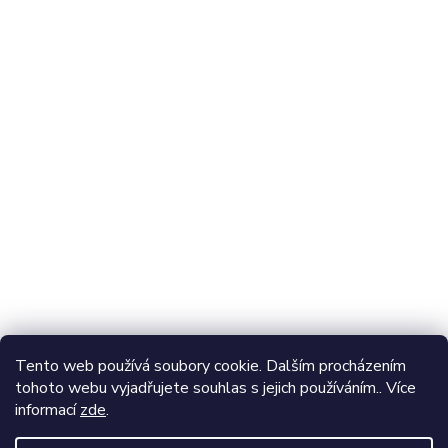
Najdete nás také na:
Odebírat newsletter
Vložte svůj e-mail a my vám budeme zasílat informace o
nových produktech na našem e-shopu.
E-mail
Vložením e-mailu souhlasíte s
podmínkami ochrany
Tento web používá soubory cookie. Dalším procházením
osobních údajů
tohoto webu vyjadřujete souhlas s jejich používáním.. Více
informací
zde
.
Přihlásit se