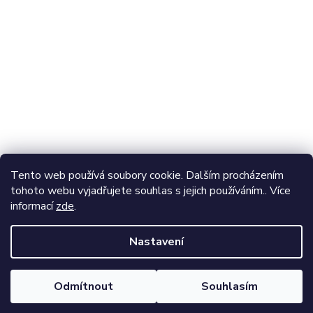
Odebírat newsletter
Vložte svůj e-mail a my vám budeme zasílat informace o
nových produktech na našem e-shopu.
E-mail
Vložením e-mailu souhlasíte s
podmínkami ochrany
Tento web používá soubory cookie. Dalším procházením
osobních údajů
tohoto webu vyjadřujete souhlas s jejich používáním.. Více
informací
zde
.
Přihlásit se
Nastavení
Vytvořil Shoptet
Odmítnout
Souhlasím
Copyright 2026
Adventer
. Všechna práva vyhrazena.
Nakupte kvalitní Membránové oblečení