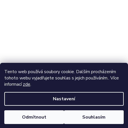
Odebírat newsletter
Vložte svůj e-mail a my vám budeme zasílat informace o
nových produktech na našem e-shopu.
E-mail
Vložením e-mailu souhlasíte s
podmínkami ochrany
Tento web používá soubory cookie. Dalším procházením
osobních údajů
tohoto webu vyjadřujete souhlas s jejich používáním.. Více
informací
zde
.
Přihlásit se
Nastavení
Vytvořil Shoptet
Odmítnout
Souhlasím
Copyright 2026
Adventer
. Všechna práva vyhrazena.
Nakupte kvalitní Membránové oblečení