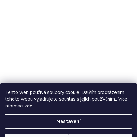
Odebírat newsletter
Vložte svůj e-mail a my vám budeme zasílat informace o
nových produktech na našem e-shopu.
E-mail
Vložením e-mailu souhlasíte s
podmínkami ochrany
Tento web používá soubory cookie. Dalším procházením
osobních údajů
tohoto webu vyjadřujete souhlas s jejich používáním.. Více
informací
zde
.
Přihlásit se
Nastavení
Vytvořil Shoptet